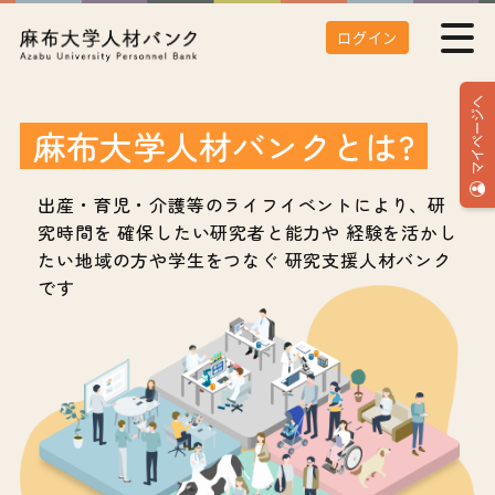
ログイン
マイページへ
麻布大学人材バンクとは?
出産・育児・介護等の
ライフイベントにより、研
究時間を
確保したい研究者と能力や
経験を活かし
たい地域の方や
学生をつなぐ
研究支援人材バンク
です